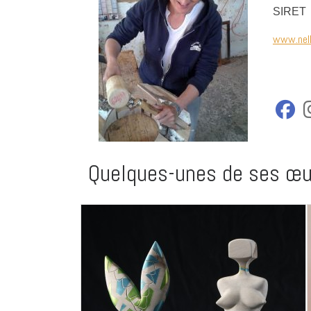
SIRET 
www.nell
fab
Quelques-unes de ses œu