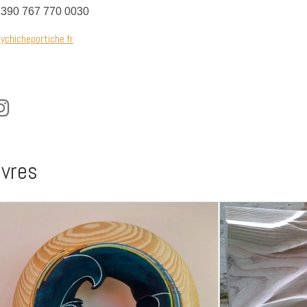
390 767 770 0030
ychicheportiche.fr
 fa-facebook
fab fa-instagram
vres